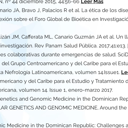
, nº 44 diciembre 2015, 44:56-66
Leer Mas
nario JA, Bravo J, Palacios R et al. La ética de los d
lexión sobre el Foro Global de Bioética en Investigac
lizán JM, Cafferata ML, Canario Guzmán JA et al. Un l
nvestigación. Rev Panam Salud Pública. 2017;41:e13.
iones colaborativas durante emergencias de salud. Sc
o del Grupo Centroamericano y del Caribe para el Estu
a Nefrología Latinoamericana, volumen 14.Issue1.
Le
ericano y del Caribe para el Estudio y Tratamiento 
ricana, volumen 14. Issue 1, enero-marzo 2017.
l Genetics and Genomic Medicine in the Dominican Re
ULAR GENETICS AND GENOMIC MEDICINE, Around the 
c Medicine in the Dominican Republic: Challenges an